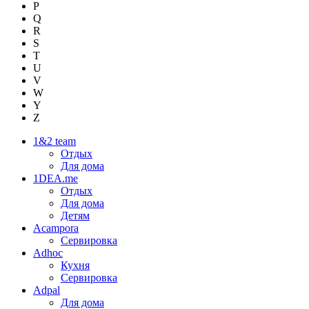
P
Q
R
S
T
U
V
W
Y
Z
1&2 team
Отдых
Для дома
1DEA.me
Отдых
Для дома
Детям
Acampora
Сервировка
Adhoc
Кухня
Сервировка
Adpal
Для дома