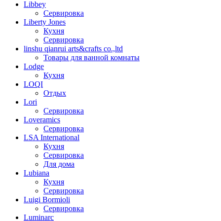
Libbey
Сервировка
Liberty Jones
Кухня
Сервировка
linshu qianrui arts&crafts co.,ltd
Товары для ванной комнаты
Lodge
Кухня
LOQI
Отдых
Lori
Сервировка
Loveramics
Сервировка
LSA International
Кухня
Сервировка
Для дома
Lubiana
Кухня
Сервировка
Luigi Bormioli
Сервировка
Luminarc