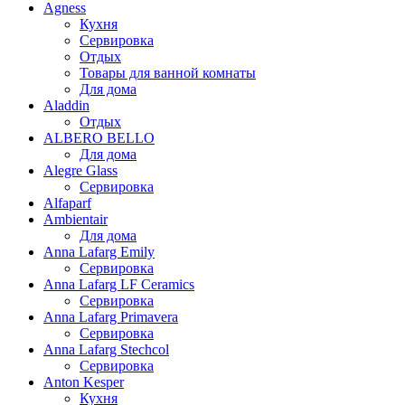
Agness
Кухня
Сервировка
Отдых
Товары для ванной комнаты
Для дома
Aladdin
Отдых
ALBERO BELLO
Для дома
Alegre Glass
Сервировка
Alfaparf
Ambientair
Для дома
Anna Lafarg Emily
Сервировка
Anna Lafarg LF Ceramics
Сервировка
Anna Lafarg Primavera
Сервировка
Anna Lafarg Stechcol
Сервировка
Anton Kesper
Кухня