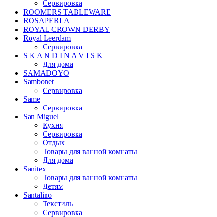
Сервировка
ROOMERS TABLEWARE
ROSAPERLA
ROYAL CROWN DERBY
Royal Leerdam
Сервировка
S K A N D I N A V I S K
Для дома
SAMADOYO
Sambonet
Сервировка
Same
Сервировка
San Miguel
Кухня
Сервировка
Отдых
Товары для ванной комнаты
Для дома
Sanitex
Товары для ванной комнаты
Детям
Santalino
Текстиль
Сервировка