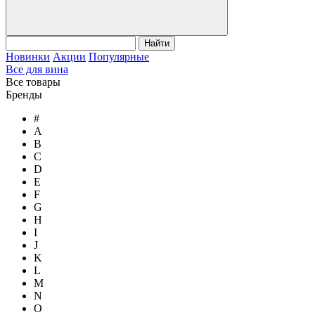
Найти
Новинки
Акции
Популярные
Все для вина
Все товары
Бренды
#
A
B
C
D
E
F
G
H
I
J
K
L
M
N
O