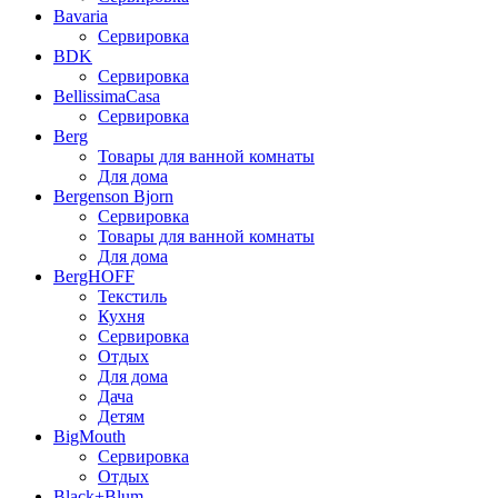
Bavaria
Сервировка
BDK
Сервировка
BellissimaCasa
Сервировка
Berg
Товары для ванной комнаты
Для дома
Bergenson Bjorn
Сервировка
Товары для ванной комнаты
Для дома
BergHOFF
Текстиль
Кухня
Сервировка
Отдых
Для дома
Дача
Детям
BigMouth
Сервировка
Отдых
Black+Blum