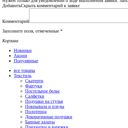
Нужен только для уведомлений о ходе выполнения заявки.
Зап
Добавить
Скрыть
комментарий к заявке
Комментарий
Заполните поля, отмеченные
*
Корзина
Новинки
Акции
Популярные
все
товары
Текстиль
Скатерти
Фартуки
Постельное белье
Салфетки
Подушки на стулья
Покрывала и пледы
Полотенца
Декоративные подушки
Банные халаты
Прихватки и варежки