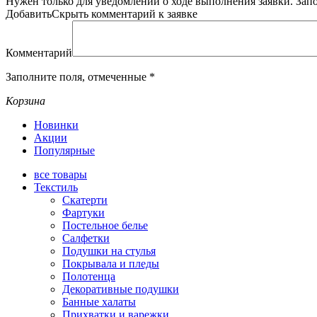
Нужен только для уведомлений о ходе выполнения заявки.
Зап
Добавить
Скрыть
комментарий к заявке
Комментарий
Заполните поля, отмеченные
*
Корзина
Новинки
Акции
Популярные
все
товары
Текстиль
Скатерти
Фартуки
Постельное белье
Салфетки
Подушки на стулья
Покрывала и пледы
Полотенца
Декоративные подушки
Банные халаты
Прихватки и варежки