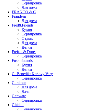
Сервировка
Для дома
FRANCO & C
Frandsen
Для дома
Fred&Friends
Кухня
Сервировка
Отдых
Для дома
Детям
Freitas & Dores
Сервировка
Fusionbrands
Кухня
Детям
G. Benedikt Karlovy Vary
Сервировка
Gardman
Для дома
Дача
Genware
Сервировка
Ghidini
Сервировка