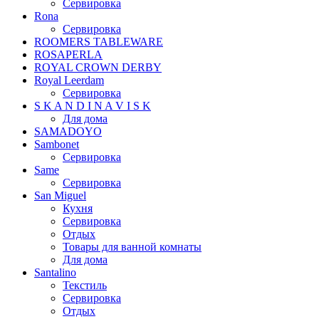
Сервировка
Rona
Сервировка
ROOMERS TABLEWARE
ROSAPERLA
ROYAL CROWN DERBY
Royal Leerdam
Сервировка
S K A N D I N A V I S K
Для дома
SAMADOYO
Sambonet
Сервировка
Same
Сервировка
San Miguel
Кухня
Сервировка
Отдых
Товары для ванной комнаты
Для дома
Santalino
Текстиль
Сервировка
Отдых