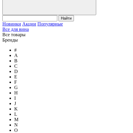
Найти
Новинки
Акции
Популярные
Все для вина
Все товары
Бренды
#
A
B
C
D
E
F
G
H
I
J
K
L
M
N
O