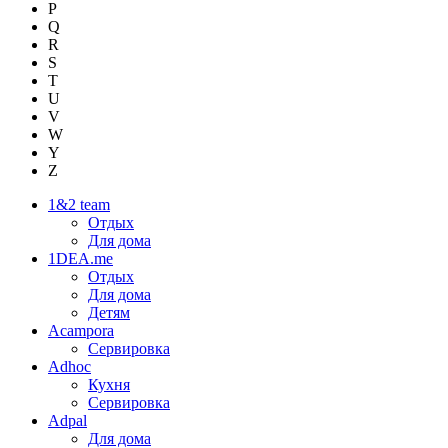
P
Q
R
S
T
U
V
W
Y
Z
1&2 team
Отдых
Для дома
1DEA.me
Отдых
Для дома
Детям
Acampora
Сервировка
Adhoc
Кухня
Сервировка
Adpal
Для дома