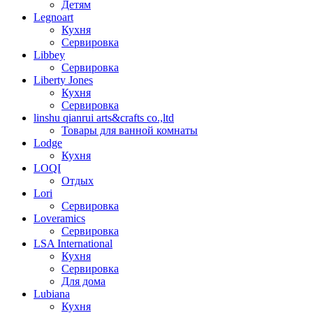
Детям
Legnoart
Кухня
Сервировка
Libbey
Сервировка
Liberty Jones
Кухня
Сервировка
linshu qianrui arts&crafts co.,ltd
Товары для ванной комнаты
Lodge
Кухня
LOQI
Отдых
Lori
Сервировка
Loveramics
Сервировка
LSA International
Кухня
Сервировка
Для дома
Lubiana
Кухня