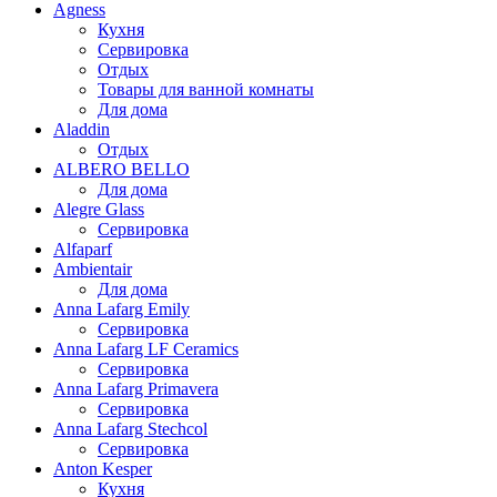
Agness
Кухня
Сервировка
Отдых
Товары для ванной комнаты
Для дома
Aladdin
Отдых
ALBERO BELLO
Для дома
Alegre Glass
Сервировка
Alfaparf
Ambientair
Для дома
Anna Lafarg Emily
Сервировка
Anna Lafarg LF Ceramics
Сервировка
Anna Lafarg Primavera
Сервировка
Anna Lafarg Stechcol
Сервировка
Anton Kesper
Кухня