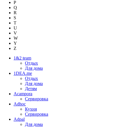
P
Q
R
S
T
U
V
W
Y
Z
1&2 team
Отдых
Для дома
1DEA.me
Отдых
Для дома
Детям
Acampora
Сервировка
Adhoc
Кухня
Сервировка
Adpal
Для дома