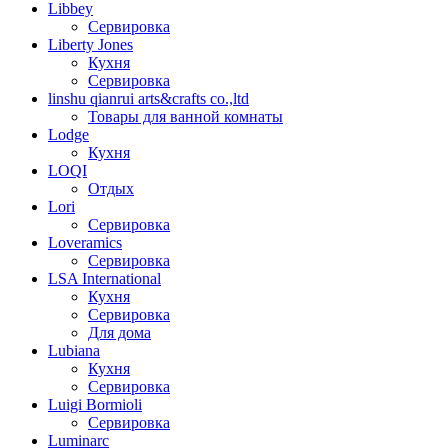
Libbey
Сервировка
Liberty Jones
Кухня
Сервировка
linshu qianrui arts&crafts co.,ltd
Товары для ванной комнаты
Lodge
Кухня
LOQI
Отдых
Lori
Сервировка
Loveramics
Сервировка
LSA International
Кухня
Сервировка
Для дома
Lubiana
Кухня
Сервировка
Luigi Bormioli
Сервировка
Luminarc