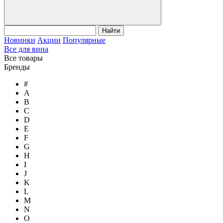
Найти
Новинки
Акции
Популярные
Все для вина
Все товары
Бренды
#
A
B
C
D
E
F
G
H
I
J
K
L
M
N
O