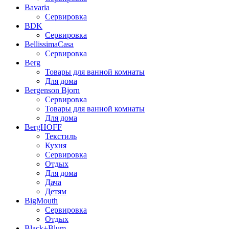
Bavaria
Сервировка
BDK
Сервировка
BellissimaCasa
Сервировка
Berg
Товары для ванной комнаты
Для дома
Bergenson Bjorn
Сервировка
Товары для ванной комнаты
Для дома
BergHOFF
Текстиль
Кухня
Сервировка
Отдых
Для дома
Дача
Детям
BigMouth
Сервировка
Отдых
Black+Blum