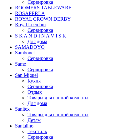
Сервировка
ROOMERS TABLEWARE
ROSAPERLA
ROYAL CROWN DERBY
Royal Leerdam
Сервировка
S K A N D I N A V I S K
Для дома
SAMADOYO
Sambonet
Сервировка
Same
Сервировка
San Miguel
Кухня
Сервировка
Отдых
Товары для ванной комнаты
Для дома
Sanitex
Товары для ванной комнаты
Детям
Santalino
Текстиль
Сервировка