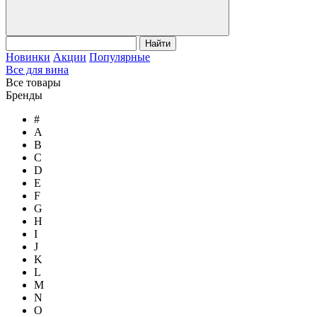
Найти
Новинки
Акции
Популярные
Все для вина
Все товары
Бренды
#
A
B
C
D
E
F
G
H
I
J
K
L
M
N
O