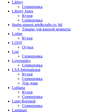
Libbey
Сервировка
Liberty Jones
Кухня
Сервировка
linshu qianrui arts&crafts co.,ltd
Товары для ванной комнаты
Lodge
Кухня
LOQI
Отдых
Lori
Сервировка
Loveramics
Сервировка
LSA International
Кухня
Сервировка
Для дома
Lubiana
Кухня
Сервировка
Luigi Bormioli
Сервировка
Luminarc