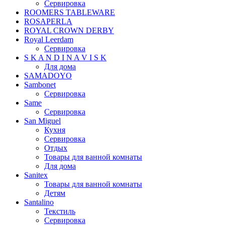
Сервировка
ROOMERS TABLEWARE
ROSAPERLA
ROYAL CROWN DERBY
Royal Leerdam
Сервировка
S K A N D I N A V I S K
Для дома
SAMADOYO
Sambonet
Сервировка
Same
Сервировка
San Miguel
Кухня
Сервировка
Отдых
Товары для ванной комнаты
Для дома
Sanitex
Товары для ванной комнаты
Детям
Santalino
Текстиль
Сервировка