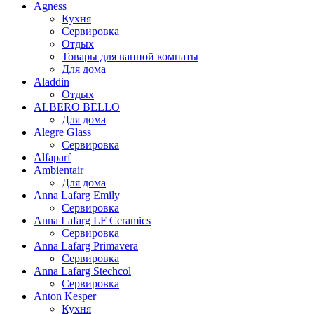
Agness
Кухня
Сервировка
Отдых
Товары для ванной комнаты
Для дома
Aladdin
Отдых
ALBERO BELLO
Для дома
Alegre Glass
Сервировка
Alfaparf
Ambientair
Для дома
Anna Lafarg Emily
Сервировка
Anna Lafarg LF Ceramics
Сервировка
Anna Lafarg Primavera
Сервировка
Anna Lafarg Stechcol
Сервировка
Anton Kesper
Кухня