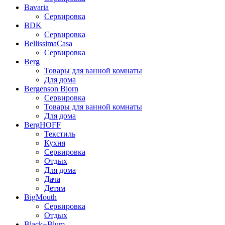
Bavaria
Сервировка
BDK
Сервировка
BellissimaCasa
Сервировка
Berg
Товары для ванной комнаты
Для дома
Bergenson Bjorn
Сервировка
Товары для ванной комнаты
Для дома
BergHOFF
Текстиль
Кухня
Сервировка
Отдых
Для дома
Дача
Детям
BigMouth
Сервировка
Отдых
Black+Blum