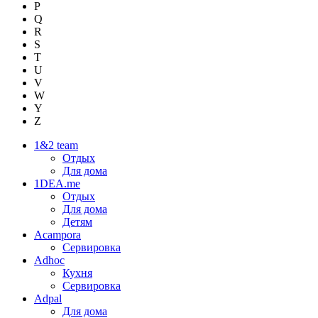
P
Q
R
S
T
U
V
W
Y
Z
1&2 team
Отдых
Для дома
1DEA.me
Отдых
Для дома
Детям
Acampora
Сервировка
Adhoc
Кухня
Сервировка
Adpal
Для дома