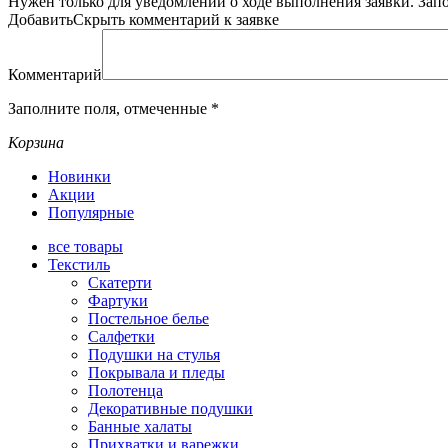
Нужен только для уведомлений о ходе выполнения заявки.
Зап
Добавить
Скрыть
комментарий к заявке
Комментарий
Заполните поля, отмеченные
*
Корзина
Новинки
Акции
Популярные
все
товары
Текстиль
Скатерти
Фартуки
Постельное белье
Салфетки
Подушки на стулья
Покрывала и пледы
Полотенца
Декоративные подушки
Банные халаты
Прихватки и варежки