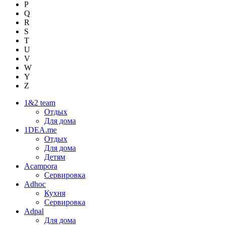
P
Q
R
S
T
U
V
W
Y
Z
1&2 team
Отдых
Для дома
1DEA.me
Отдых
Для дома
Детям
Acampora
Сервировка
Adhoc
Кухня
Сервировка
Adpal
Для дома