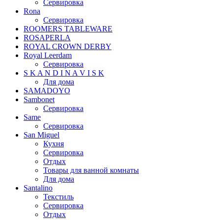
Сервировка
Rona
Сервировка
ROOMERS TABLEWARE
ROSAPERLA
ROYAL CROWN DERBY
Royal Leerdam
Сервировка
S K A N D I N A V I S K
Для дома
SAMADOYO
Sambonet
Сервировка
Same
Сервировка
San Miguel
Кухня
Сервировка
Отдых
Товары для ванной комнаты
Для дома
Santalino
Текстиль
Сервировка
Отдых