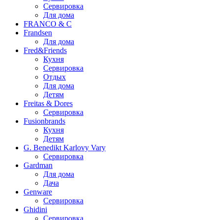
Сервировка
Для дома
FRANCO & C
Frandsen
Для дома
Fred&Friends
Кухня
Сервировка
Отдых
Для дома
Детям
Freitas & Dores
Сервировка
Fusionbrands
Кухня
Детям
G. Benedikt Karlovy Vary
Сервировка
Gardman
Для дома
Дача
Genware
Сервировка
Ghidini
Сервировка