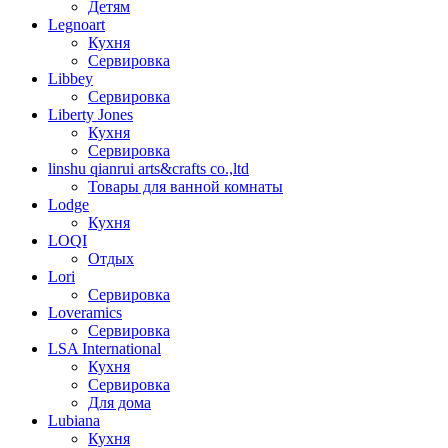
Детям
Legnoart
Кухня
Сервировка
Libbey
Сервировка
Liberty Jones
Кухня
Сервировка
linshu qianrui arts&crafts co.,ltd
Товары для ванной комнаты
Lodge
Кухня
LOQI
Отдых
Lori
Сервировка
Loveramics
Сервировка
LSA International
Кухня
Сервировка
Для дома
Lubiana
Кухня