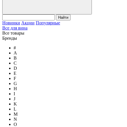
Найти
Новинки
Акции
Популярные
Все для вина
Все товары
Бренды
#
A
B
C
D
E
F
G
H
I
J
K
L
M
N
O