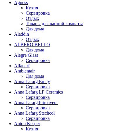
Agness
Кухня
Сервировка
Отдых
Товары для ванной комнаты
Для дома
Aladdin
Отдых
ALBERO BELLO
Для дома
Alegre Glass
Сервировка
Alfaparf
Ambientair
Для дома
Anna Lafarg Emily
Сервировка
Anna Lafarg LF Ceramics
Сервировка
Anna Lafarg Primavera
Сервировка
Anna Lafarg Stechcol
Сервировка
Anton Kesper
Кухня