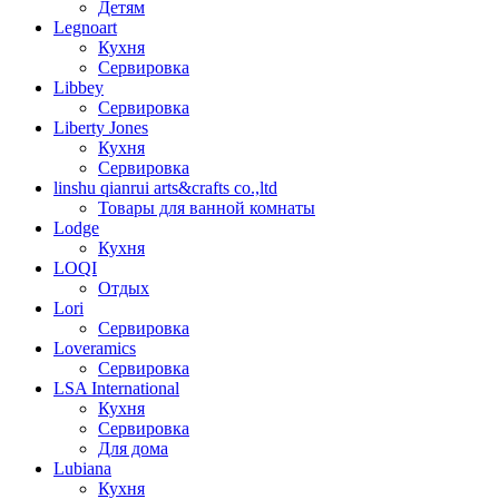
Детям
Legnoart
Кухня
Сервировка
Libbey
Сервировка
Liberty Jones
Кухня
Сервировка
linshu qianrui arts&crafts co.,ltd
Товары для ванной комнаты
Lodge
Кухня
LOQI
Отдых
Lori
Сервировка
Loveramics
Сервировка
LSA International
Кухня
Сервировка
Для дома
Lubiana
Кухня