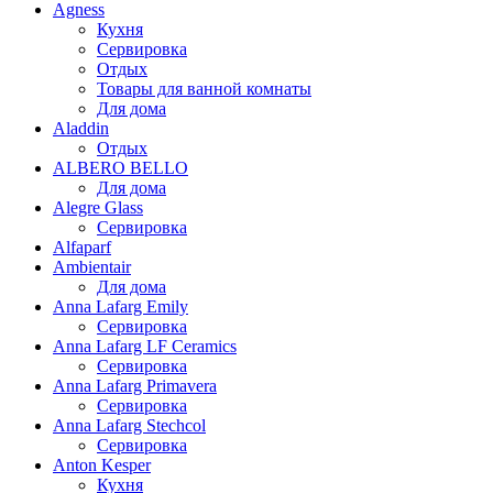
Agness
Кухня
Сервировка
Отдых
Товары для ванной комнаты
Для дома
Aladdin
Отдых
ALBERO BELLO
Для дома
Alegre Glass
Сервировка
Alfaparf
Ambientair
Для дома
Anna Lafarg Emily
Сервировка
Anna Lafarg LF Ceramics
Сервировка
Anna Lafarg Primavera
Сервировка
Anna Lafarg Stechcol
Сервировка
Anton Kesper
Кухня