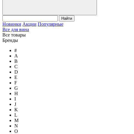
Найти
Новинки
Акции
Популярные
Все для вина
Все товары
Бренды
#
A
B
C
D
E
F
G
H
I
J
K
L
M
N
O