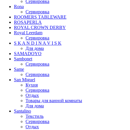
Сервировка
Rona
Сервировка
ROOMERS TABLEWARE
ROSAPERLA
ROYAL CROWN DERBY
Royal Leerdam
Сервировка
S K A N D I N A V I S K
Для дома
SAMADOYO
Sambonet
Сервировка
Same
Сервировка
San Miguel
Кухня
Сервировка
Отдых
Товары для ванной комнаты
Для дома
Santalino
Текстиль
Сервировка
Отдых