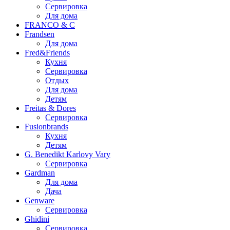
Сервировка
Для дома
FRANCO & C
Frandsen
Для дома
Fred&Friends
Кухня
Сервировка
Отдых
Для дома
Детям
Freitas & Dores
Сервировка
Fusionbrands
Кухня
Детям
G. Benedikt Karlovy Vary
Сервировка
Gardman
Для дома
Дача
Genware
Сервировка
Ghidini
Сервировка