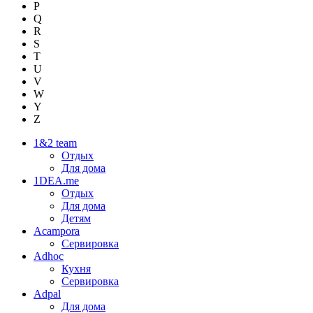
P
Q
R
S
T
U
V
W
Y
Z
1&2 team
Отдых
Для дома
1DEA.me
Отдых
Для дома
Детям
Acampora
Сервировка
Adhoc
Кухня
Сервировка
Adpal
Для дома