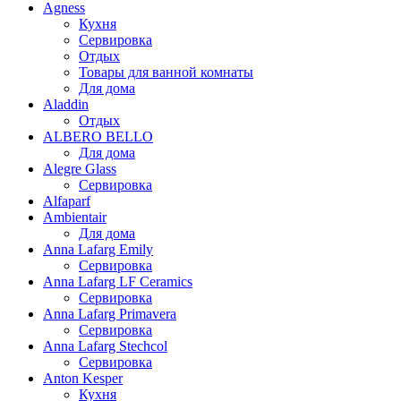
Agness
Кухня
Сервировка
Отдых
Товары для ванной комнаты
Для дома
Aladdin
Отдых
ALBERO BELLO
Для дома
Alegre Glass
Сервировка
Alfaparf
Ambientair
Для дома
Anna Lafarg Emily
Сервировка
Anna Lafarg LF Ceramics
Сервировка
Anna Lafarg Primavera
Сервировка
Anna Lafarg Stechcol
Сервировка
Anton Kesper
Кухня