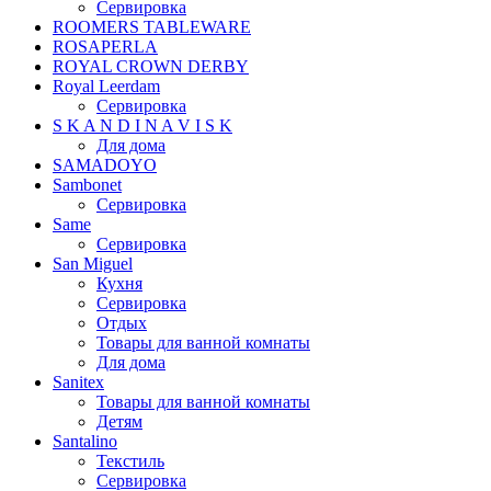
Сервировка
ROOMERS TABLEWARE
ROSAPERLA
ROYAL CROWN DERBY
Royal Leerdam
Сервировка
S K A N D I N A V I S K
Для дома
SAMADOYO
Sambonet
Сервировка
Same
Сервировка
San Miguel
Кухня
Сервировка
Отдых
Товары для ванной комнаты
Для дома
Sanitex
Товары для ванной комнаты
Детям
Santalino
Текстиль
Сервировка