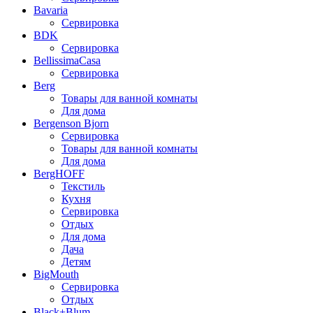
Bavaria
Сервировка
BDK
Сервировка
BellissimaCasa
Сервировка
Berg
Товары для ванной комнаты
Для дома
Bergenson Bjorn
Сервировка
Товары для ванной комнаты
Для дома
BergHOFF
Текстиль
Кухня
Сервировка
Отдых
Для дома
Дача
Детям
BigMouth
Сервировка
Отдых
Black+Blum