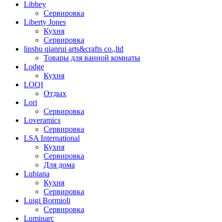
Libbey
Сервировка
Liberty Jones
Кухня
Сервировка
linshu qianrui arts&crafts co.,ltd
Товары для ванной комнаты
Lodge
Кухня
LOQI
Отдых
Lori
Сервировка
Loveramics
Сервировка
LSA International
Кухня
Сервировка
Для дома
Lubiana
Кухня
Сервировка
Luigi Bormioli
Сервировка
Luminarc