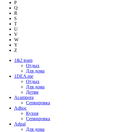
P
Q
R
S
T
U
V
W
Y
Z
1&2 team
Отдых
Для дома
1DEA.me
Отдых
Для дома
Детям
Acampora
Сервировка
Adhoc
Кухня
Сервировка
Adpal
Для дома