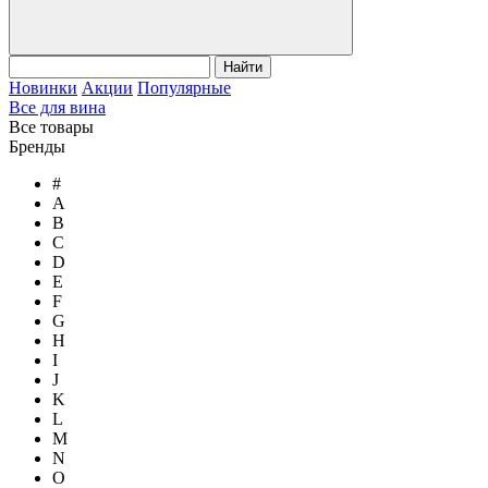
Найти
Новинки
Акции
Популярные
Все для вина
Все товары
Бренды
#
A
B
C
D
E
F
G
H
I
J
K
L
M
N
O