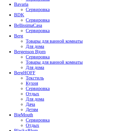
Bavaria
Сервировка
BDK
Сервировка
BellissimaCasa
Сервировка
Berg
Товары для ванной комнаты
Для дома
Bergenson Bjorn
Сервировка
Товары для ванной комнаты
Для дома
BergHOFF
Текстиль
Кухня
Сервировка
Отдых
Для дома
Дача
Детям
BigMouth
Сервировка
Отдых
Black+Blum