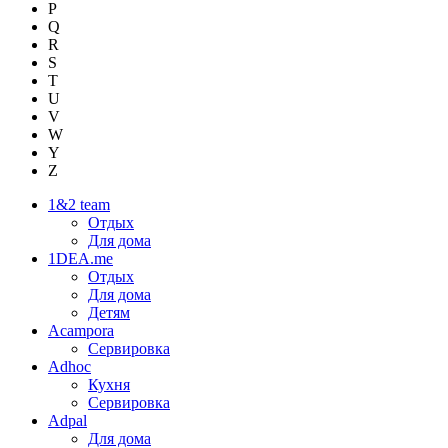
P
Q
R
S
T
U
V
W
Y
Z
1&2 team
Отдых
Для дома
1DEA.me
Отдых
Для дома
Детям
Acampora
Сервировка
Adhoc
Кухня
Сервировка
Adpal
Для дома