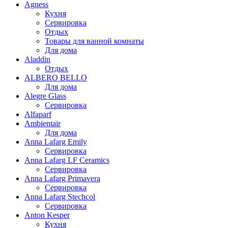
Agness
Кухня
Сервировка
Отдых
Товары для ванной комнаты
Для дома
Aladdin
Отдых
ALBERO BELLO
Для дома
Alegre Glass
Сервировка
Alfaparf
Ambientair
Для дома
Anna Lafarg Emily
Сервировка
Anna Lafarg LF Ceramics
Сервировка
Anna Lafarg Primavera
Сервировка
Anna Lafarg Stechcol
Сервировка
Anton Kesper
Кухня