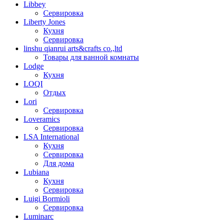
Libbey
Сервировка
Liberty Jones
Кухня
Сервировка
linshu qianrui arts&crafts co.,ltd
Товары для ванной комнаты
Lodge
Кухня
LOQI
Отдых
Lori
Сервировка
Loveramics
Сервировка
LSA International
Кухня
Сервировка
Для дома
Lubiana
Кухня
Сервировка
Luigi Bormioli
Сервировка
Luminarc