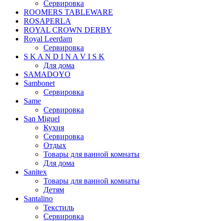
Сервировка
ROOMERS TABLEWARE
ROSAPERLA
ROYAL CROWN DERBY
Royal Leerdam
Сервировка
S K A N D I N A V I S K
Для дома
SAMADOYO
Sambonet
Сервировка
Same
Сервировка
San Miguel
Кухня
Сервировка
Отдых
Товары для ванной комнаты
Для дома
Sanitex
Товары для ванной комнаты
Детям
Santalino
Текстиль
Сервировка