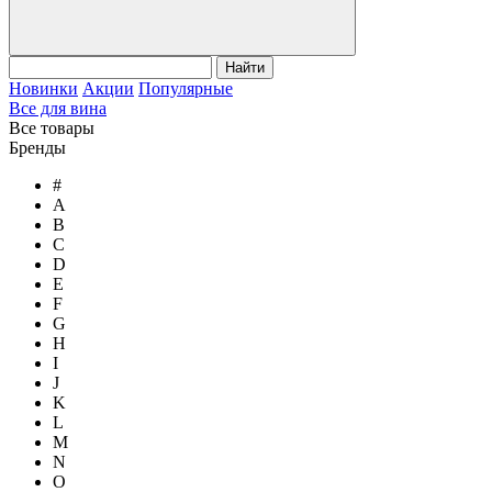
Найти
Новинки
Акции
Популярные
Все для вина
Все товары
Бренды
#
A
B
C
D
E
F
G
H
I
J
K
L
M
N
O