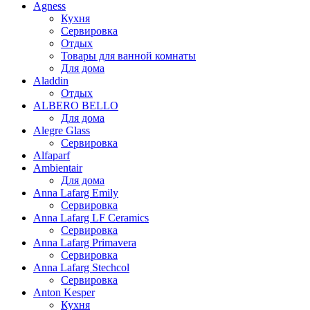
Agness
Кухня
Сервировка
Отдых
Товары для ванной комнаты
Для дома
Aladdin
Отдых
ALBERO BELLO
Для дома
Alegre Glass
Сервировка
Alfaparf
Ambientair
Для дома
Anna Lafarg Emily
Сервировка
Anna Lafarg LF Ceramics
Сервировка
Anna Lafarg Primavera
Сервировка
Anna Lafarg Stechcol
Сервировка
Anton Kesper
Кухня