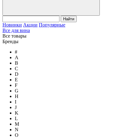
Найти
Новинки
Акции
Популярные
Все для вина
Все товары
Бренды
#
A
B
C
D
E
F
G
H
I
J
K
L
M
N
O