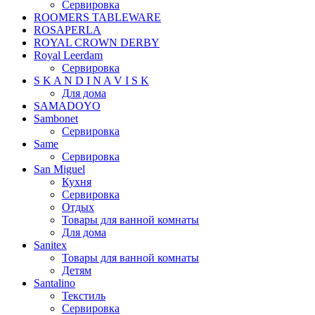
Сервировка
ROOMERS TABLEWARE
ROSAPERLA
ROYAL CROWN DERBY
Royal Leerdam
Сервировка
S K A N D I N A V I S K
Для дома
SAMADOYO
Sambonet
Сервировка
Same
Сервировка
San Miguel
Кухня
Сервировка
Отдых
Товары для ванной комнаты
Для дома
Sanitex
Товары для ванной комнаты
Детям
Santalino
Текстиль
Сервировка