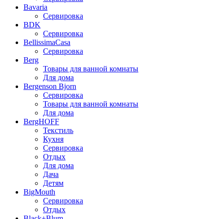
Bavaria
Сервировка
BDK
Сервировка
BellissimaCasa
Сервировка
Berg
Товары для ванной комнаты
Для дома
Bergenson Bjorn
Сервировка
Товары для ванной комнаты
Для дома
BergHOFF
Текстиль
Кухня
Сервировка
Отдых
Для дома
Дача
Детям
BigMouth
Сервировка
Отдых
Black+Blum