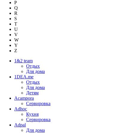
P
Q
R
S
T
U
V
W
Y
Z
1&2 team
Отдых
Для дома
1DEA.me
Отдых
Для дома
Детям
Acampora
Сервировка
Adhoc
Кухня
Сервировка
Adpal
Для дома