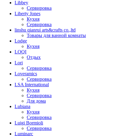
Libbey
Сервировка
Liberty Jones
Кухня
Сервировка
linshu qianrui arts&crafts co.,ltd
Товары для ванной комнаты
Lodge
Кухня
LOQI
Отдых
Lori
Сервировка
Loveramics
Сервировка
LSA International
Кухня
Сервировка
Для дома
Lubiana
Кухня
Сервировка
Luigi Bormioli
Сервировка
Luminarc