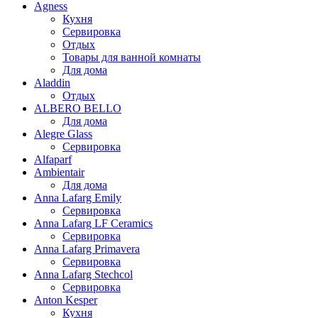
Agness
Кухня
Сервировка
Отдых
Товары для ванной комнаты
Для дома
Aladdin
Отдых
ALBERO BELLO
Для дома
Alegre Glass
Сервировка
Alfaparf
Ambientair
Для дома
Anna Lafarg Emily
Сервировка
Anna Lafarg LF Ceramics
Сервировка
Anna Lafarg Primavera
Сервировка
Anna Lafarg Stechcol
Сервировка
Anton Kesper
Кухня