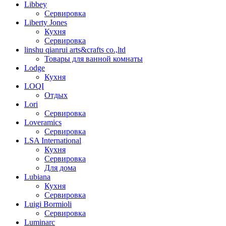
Libbey
Сервировка
Liberty Jones
Кухня
Сервировка
linshu qianrui arts&crafts co.,ltd
Товары для ванной комнаты
Lodge
Кухня
LOQI
Отдых
Lori
Сервировка
Loveramics
Сервировка
LSA International
Кухня
Сервировка
Для дома
Lubiana
Кухня
Сервировка
Luigi Bormioli
Сервировка
Luminarc