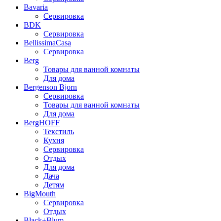
Bavaria
Сервировка
BDK
Сервировка
BellissimaCasa
Сервировка
Berg
Товары для ванной комнаты
Для дома
Bergenson Bjorn
Сервировка
Товары для ванной комнаты
Для дома
BergHOFF
Текстиль
Кухня
Сервировка
Отдых
Для дома
Дача
Детям
BigMouth
Сервировка
Отдых
Black+Blum