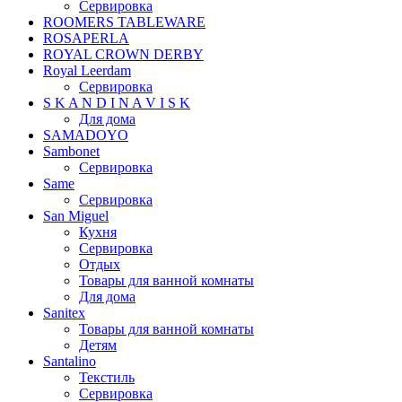
Сервировка
ROOMERS TABLEWARE
ROSAPERLA
ROYAL CROWN DERBY
Royal Leerdam
Сервировка
S K A N D I N A V I S K
Для дома
SAMADOYO
Sambonet
Сервировка
Same
Сервировка
San Miguel
Кухня
Сервировка
Отдых
Товары для ванной комнаты
Для дома
Sanitex
Товары для ванной комнаты
Детям
Santalino
Текстиль
Сервировка