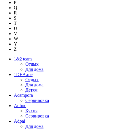
P
Q
R
S
T
U
V
W
Y
Z
1&2 team
Отдых
Для дома
1DEA.me
Отдых
Для дома
Детям
Acampora
Сервировка
Adhoc
Кухня
Сервировка
Adpal
Для дома