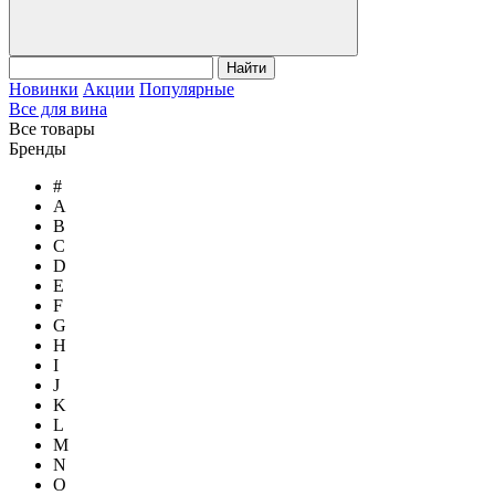
Найти
Новинки
Акции
Популярные
Все для вина
Все товары
Бренды
#
A
B
C
D
E
F
G
H
I
J
K
L
M
N
O