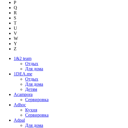
P
Q
R
S
T
U
V
W
Y
Z
1&2 team
Отдых
Для дома
1DEA.me
Отдых
Для дома
Детям
Acampora
Сервировка
Adhoc
Кухня
Сервировка
Adpal
Для дома