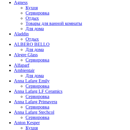
Agness
Кухня
Сервировка
Отдых
Товары для ванной комнаты
Для дома
Aladdin
Отдых
ALBERO BELLO
Для дома
Alegre Glass
Сервировка
Alfaparf
Ambientair
Для дома
Anna Lafarg Emily
Сервировка
Anna Lafarg LF Ceramics
Сервировка
Anna Lafarg Primavera
Сервировка
Anna Lafarg Stechcol
Сервировка
Anton Kesper
Кухня