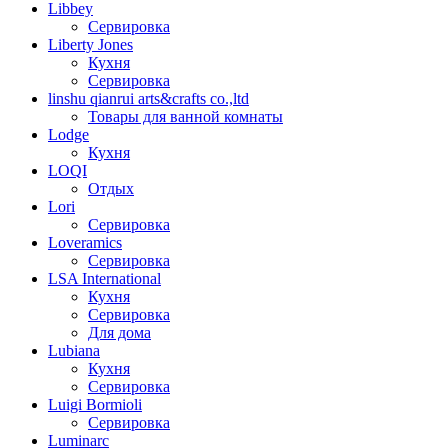
Libbey
Сервировка
Liberty Jones
Кухня
Сервировка
linshu qianrui arts&crafts co.,ltd
Товары для ванной комнаты
Lodge
Кухня
LOQI
Отдых
Lori
Сервировка
Loveramics
Сервировка
LSA International
Кухня
Сервировка
Для дома
Lubiana
Кухня
Сервировка
Luigi Bormioli
Сервировка
Luminarc