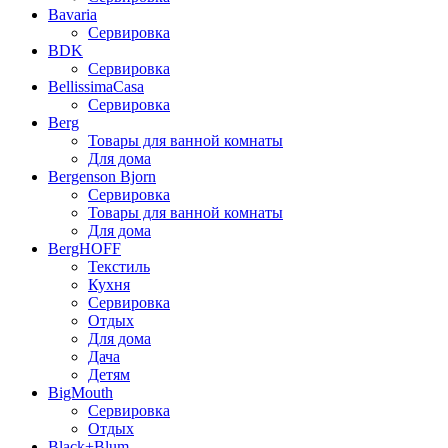
Bavaria
Сервировка
BDK
Сервировка
BellissimaCasa
Сервировка
Berg
Товары для ванной комнаты
Для дома
Bergenson Bjorn
Сервировка
Товары для ванной комнаты
Для дома
BergHOFF
Текстиль
Кухня
Сервировка
Отдых
Для дома
Дача
Детям
BigMouth
Сервировка
Отдых
Black+Blum