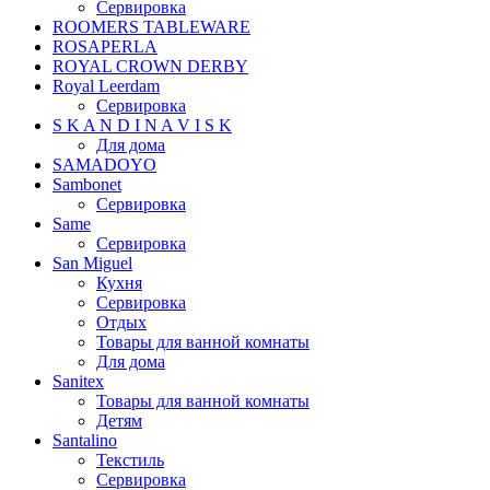
Сервировка
ROOMERS TABLEWARE
ROSAPERLA
ROYAL CROWN DERBY
Royal Leerdam
Сервировка
S K A N D I N A V I S K
Для дома
SAMADOYO
Sambonet
Сервировка
Same
Сервировка
San Miguel
Кухня
Сервировка
Отдых
Товары для ванной комнаты
Для дома
Sanitex
Товары для ванной комнаты
Детям
Santalino
Текстиль
Сервировка