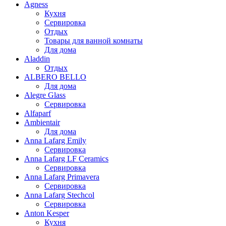
Agness
Кухня
Сервировка
Отдых
Товары для ванной комнаты
Для дома
Aladdin
Отдых
ALBERO BELLO
Для дома
Alegre Glass
Сервировка
Alfaparf
Ambientair
Для дома
Anna Lafarg Emily
Сервировка
Anna Lafarg LF Ceramics
Сервировка
Anna Lafarg Primavera
Сервировка
Anna Lafarg Stechcol
Сервировка
Anton Kesper
Кухня