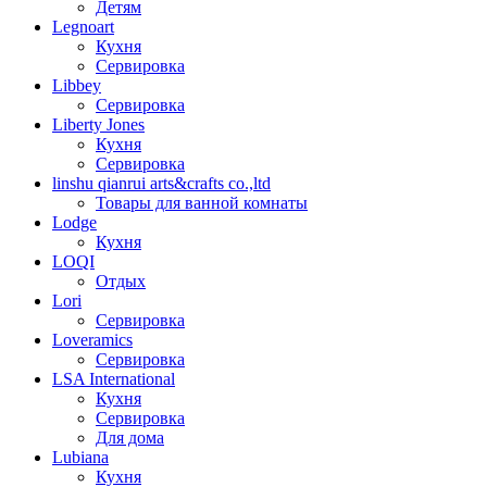
Детям
Legnoart
Кухня
Сервировка
Libbey
Сервировка
Liberty Jones
Кухня
Сервировка
linshu qianrui arts&crafts co.,ltd
Товары для ванной комнаты
Lodge
Кухня
LOQI
Отдых
Lori
Сервировка
Loveramics
Сервировка
LSA International
Кухня
Сервировка
Для дома
Lubiana
Кухня