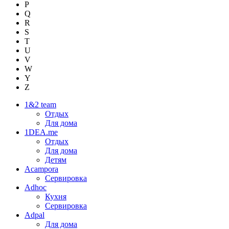
P
Q
R
S
T
U
V
W
Y
Z
1&2 team
Отдых
Для дома
1DEA.me
Отдых
Для дома
Детям
Acampora
Сервировка
Adhoc
Кухня
Сервировка
Adpal
Для дома