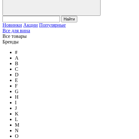
Найти
Новинки
Акции
Популярные
Все для вина
Все товары
Бренды
#
A
B
C
D
E
F
G
H
I
J
K
L
M
N
O