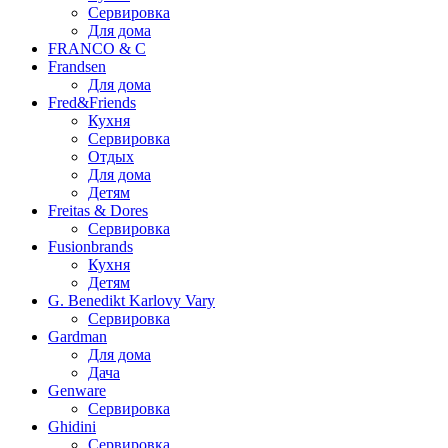
Сервировка
Для дома
FRANCO & C
Frandsen
Для дома
Fred&Friends
Кухня
Сервировка
Отдых
Для дома
Детям
Freitas & Dores
Сервировка
Fusionbrands
Кухня
Детям
G. Benedikt Karlovy Vary
Сервировка
Gardman
Для дома
Дача
Genware
Сервировка
Ghidini
Сервировка