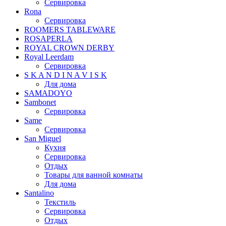
Сервировка
Rona
Сервировка
ROOMERS TABLEWARE
ROSAPERLA
ROYAL CROWN DERBY
Royal Leerdam
Сервировка
S K A N D I N A V I S K
Для дома
SAMADOYO
Sambonet
Сервировка
Same
Сервировка
San Miguel
Кухня
Сервировка
Отдых
Товары для ванной комнаты
Для дома
Santalino
Текстиль
Сервировка
Отдых